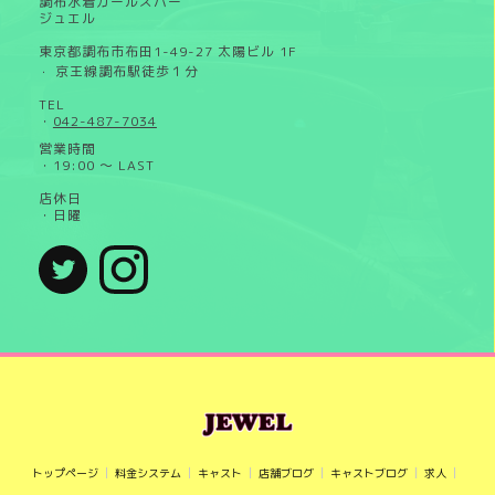
調布水着ガールズバー
ジュエル
東京都調布市布田1-49-27 太陽ビル 1F
京王線調布駅徒歩１分
・
TEL
・
042-487-7034
営業時間
・19:00 ～ LAST
店休日
・日曜
トップページ
料金システム
キャスト
店舗ブログ
キャストブログ
求人