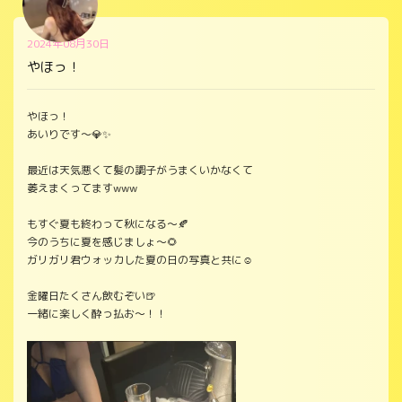
2024年08月30日
やほっ！
やほっ！
あいりです〜💎✨
最近は天気悪くて髪の調子がうまくいかなくて
萎えまくってますwww
もすぐ夏も終わって秋になる〜🍂
今のうちに夏を感じましょ〜🌻
ガリガリ君ウォッカした夏の日の写真と共に☺️
金曜日たくさん飲むぞい🍺
一緒に楽しく酔っ払お〜！！