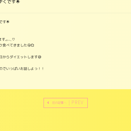
くです🌟
す🌟
𓈒𓂂𓂃♡
食べてきました🤤💞
日からダイエットします😅
のでいっぱいお話しよっ！！
| PREV
前の記事へ