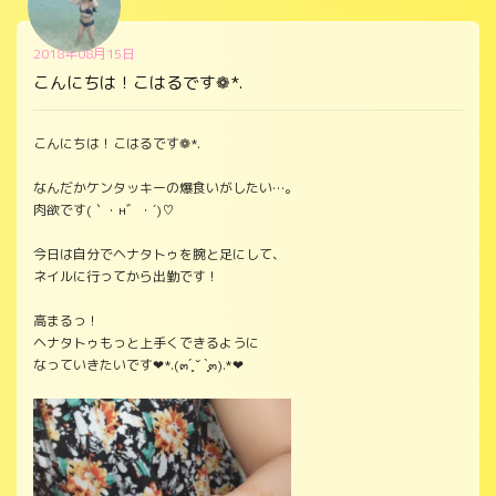
2018年08月15日
こんにちは！こはるです❁*.
こんにちは！こはるです❁*.
なんだかケンタッキーの爆食いがしたい…。
肉欲です(｀・н゛・´)♡
今日は自分でヘナタトゥを腕と足にして、
ネイルに行ってから出勤です！
高まるっ！
ヘナタトゥもっと上手くできるように
なっていきたいです❤*.(๓´͈ ˘ `͈๓).*❤