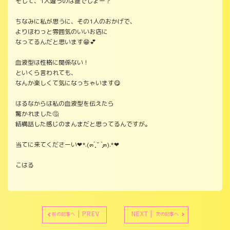
そして、1人違うのは誰でしょー？
ちなみに私が思うに、その1人のおかげで、
よりほわっと雰囲気のいいお店に
なってるんだと思います😁💕
血液型は性格に関係ない！
といくら言われても、
なんか楽しくて気になっちゃいます😋
はるなからは私の血液型を伝えたら
驚かれました🤔
結構話した感じのまんまだと思ってるんですが。
当てに来てくださーい❤*.(๓´͈ ˘ `͈๓).*❤
こはる
| PREV
NEXT |
前の記事へ
次の記事へ