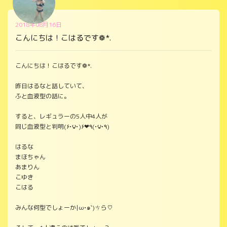
2018年08月16日
こんにちは！こはるです❁*.
こんにちは！こはるです❁*.
昨日はるなと話していて、
ふと血液型の話に。
すると、レギュラーの5人中4人が
同じ血液型と判明(۶•౪•)۶❤٩(•౪•٩)
はるな
まほちゃん
あまりん
こゆき
こはる
みんな何型でしょーか|ω•๑`)ㄘら♡